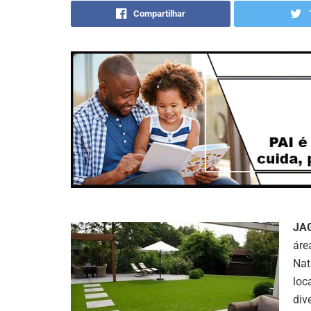
Compartilhar
JA
áre
Nat
loc
div