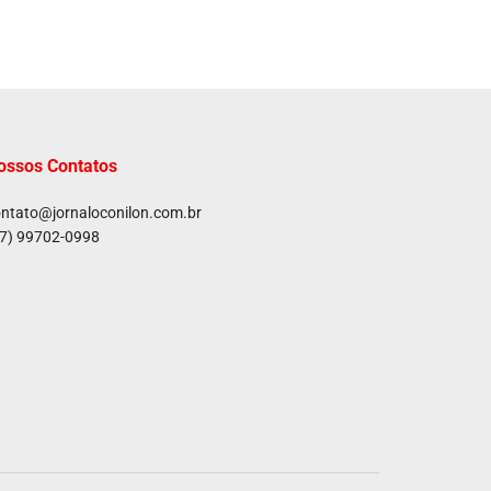
ossos Contatos
ntato@jornaloconilon.com.br
7) 99702-0998