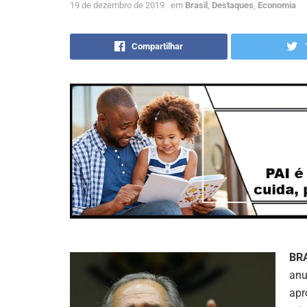
19 de dezembro de 2019
em
Brasil
,
Destaques
,
Economia
Compartilhar
BR
anu
apr