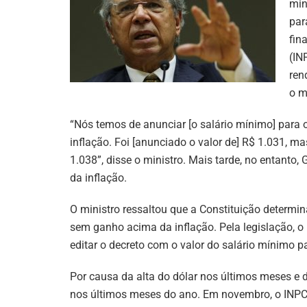
min
par
fin
(IN
ren
o m
“Nós temos de anunciar [o salário mínimo] para o 
inflação. Foi [anunciado o valor de] R$ 1.031, m
1.038”, disse o ministro. Mais tarde, no entanto
da inflação.
O ministro ressaltou que a Constituição determ
sem ganho acima da inflação. Pela legislação, o
editar o decreto com o valor do salário mínimo p
Por causa da alta do dólar nos últimos meses e d
nos últimos meses do ano. Em novembro, o INPC