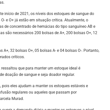
as.
te início de 2021, os níveis dos estoques de sangue do
o O- e O+ já estão em situação crítica. Atualmente, o
s de concentrado de hemácias do tipo sanguíneo AB e
as são necessários 200 bolsas de A+, 200 bolsas O+, 12
A+, 32 bolsas O+, 05 bolsas A- e 04 bolsas O-. Portanto,
rados críticos.
 ressaltou que para manter um estoque ideal é
e doação de sangue e seja doador regular.
, pois eles ajudam a manter os estoques estáveis e
fusão regulares ou aqueles que passam por
Marcela Murad.
 suprir a demanda diária e manter os estoques a nível