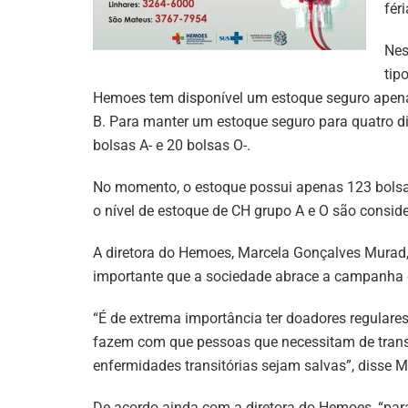
féri
Nes
tip
Hemoes tem disponível um estoque seguro apena
B. Para manter um estoque seguro para quatro di
bolsas A- e 20 bolsas O-.
No momento, o estoque possui apenas 123 bolsas 
o nível de estoque de CH grupo A e O são conside
A diretora do Hemoes, Marcela Gonçalves Murad,
importante que a sociedade abrace a campanha d
“É de extrema importância ter doadores regulares
fazem com que pessoas que necessitam de trans
enfermidades transitórias sejam salvas”, disse 
De acordo ainda com a diretora do Hemoes, “para