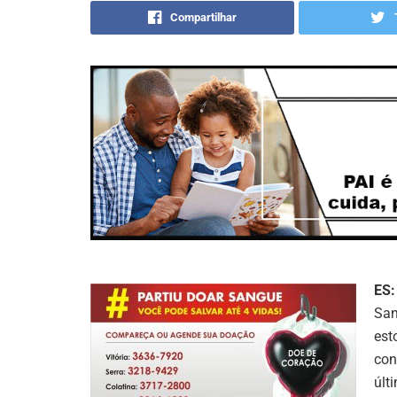
Compartilhar
ES:
San
est
con
últ