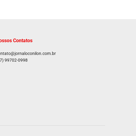
ossos Contatos
ntato@jornaloconilon.com.br
7) 99702-0998