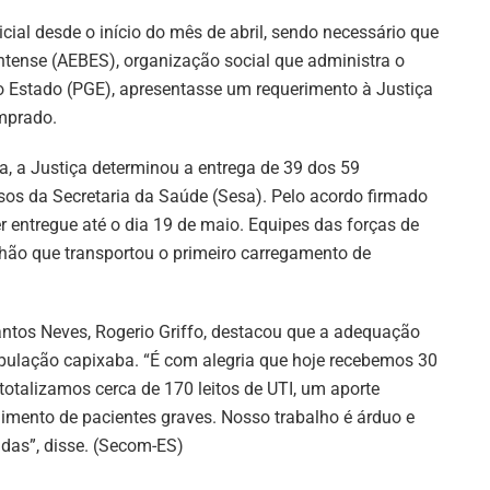
ial desde o início do mês de abril, sendo necessário que
ntense (AEBES), organização social que administra o
o Estado (PGE), apresentasse um requerimento à Justiça
omprado.
, a Justiça determinou a entrega de 39 dos 59
sos da Secretaria da Saúde (Sesa). Pelo acordo firmado
r entregue até o dia 19 de maio. Equipes das forças de
hão que transportou o primeiro carregamento de
Santos Neves, Rogerio Griffo, destacou que a adequação
pulação capixaba. “É com alegria que hoje recebemos 30
otalizamos cerca de 170 leitos de UTI, um aporte
imento de pacientes graves. Nosso trabalho é árduo e
idas”, disse. (Secom-ES)