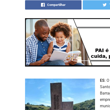
Compartilhar
ES
: O
Santo
Barra
empre
munic