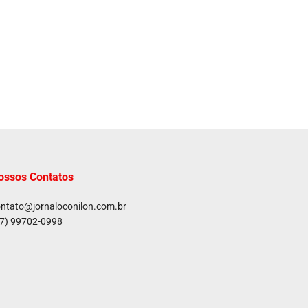
ossos Contatos
ntato@jornaloconilon.com.br
7) 99702-0998