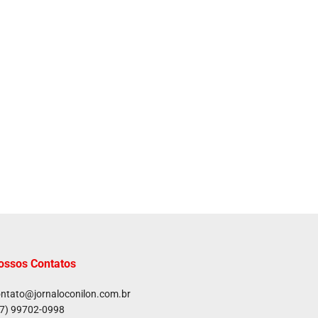
ossos Contatos
ntato@jornaloconilon.com.br
7) 99702-0998