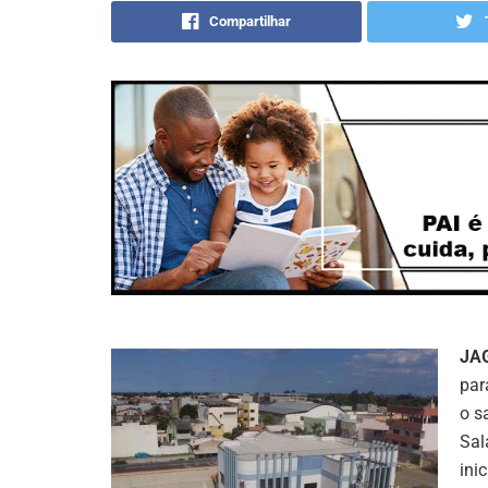
Compartilhar
JA
par
o s
Sal
ini