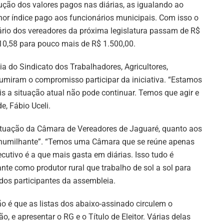
ução dos valores pagos nas diárias, as igualando ao
or índice pago aos funcionários municipais. Com isso o
ário dos vereadores da próxima legislatura passam de R$
10,58 para pouco mais de R$ 1.500,00.
a do Sindicato dos Trabalhadores, Agricultores,
ssumiram o compromisso participar da iniciativa. “Estamos
is a situação atual não pode continuar. Temos que agir e
e, Fábio Uceli.
 situação da Câmara de Vereadores de Jaguaré, quanto aos
e humilhante”. “Temos uma Câmara que se reúne apenas
cutivo é a que mais gasta em diárias. Isso tudo é
e como produtor rural que trabalho de sol a sol para
dos participantes da assembleia.
o é que as listas dos abaixo-assinado circulem o
ão, e apresentar o RG e o Título de Eleitor. Várias delas