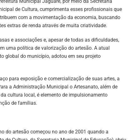
refeitura Municipal Jaguaré, por meio da Secretaria
icipal de Cultura, cumprimenta esses profissionais que
tribuem com a movimentação da economia, buscando
tes extras de renda através de muita criatividade.
sas e associações e, apesar de todas as dificuldades,
em uma política de valorização do artesão. A atual
o global do município, adotou em seu projeto
aço para exposição e comercialização de suas artes, a
Para a Administração Municipal o Artesanato, além de
da cultura local, é elemento de impulsionamento
nção de famílias.
alho do artesão começou no ano de 2001 quando a
o de Cultura, da Secretaria Municipal de Educação) abriu