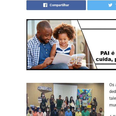
Compartilhar
Os 
ded
tal
mu