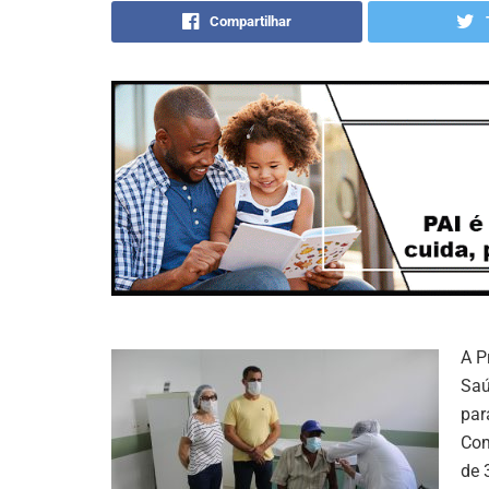
Compartilhar
A P
Saú
par
Com
de 