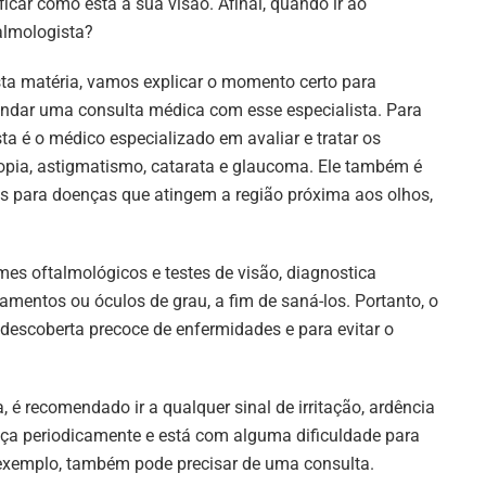
ificar como está a sua visão. Afinal, quando ir ao
almologista?
ta matéria, vamos explicar o momento certo para
ndar uma consulta médica com esse especialista. Para
ta é o médico especializado em avaliar e tratar os
ropia, astigmatismo, catarata e glaucoma. Ele também é
es para doenças que atingem a região próxima aos olhos,
mes oftalmológicos e testes de visão, diagnostica
entos ou óculos de grau, a fim de saná-los. Portanto, o
scoberta precoce de enfermidades e para evitar o
, é recomendado ir a qualquer sinal de irritação, ardência
eça periodicamente e está com alguma dificuldade para
exemplo, também pode precisar de uma consulta.