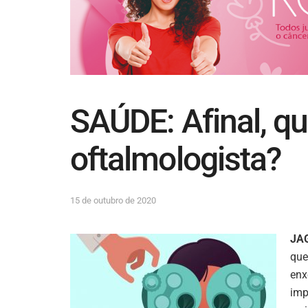
SAÚDE: Afinal, qu
oftalmologista?
15 de outubro de 2020
JA
que
enx
imp