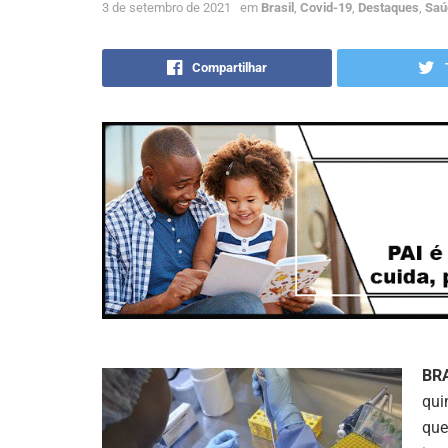
3 de setembro de 2021
em
Brasil
,
Covid-19
,
Destaques
,
Saú
Compartilhar
BR
qui
que