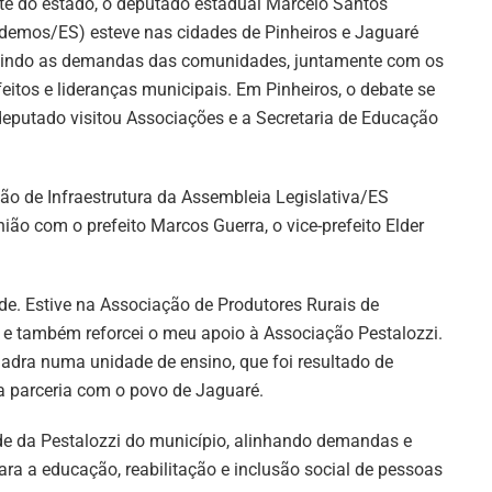
te do estado, o deputado estadual Marcelo Santos
demos/ES) esteve nas cidades de Pinheiros e Jaguaré
indo as demandas das comunidades, juntamente com os
feitos e lideranças municipais. Em Pinheiros, o debate se
deputado visitou Associações e a Secretaria de Educação
o de Infraestrutura da Assembleia Legislativa/ES
ião com o prefeito Marcos Guerra, o vice-prefeito Elder
ade. Estive na Associação de Produtores Rurais de
 e também reforcei o meu apoio à Associação Pestalozzi.
uadra numa unidade de ensino, que foi resultado de
a parceria com o povo de Jaguaré.
sede da Pestalozzi do município, alinhando demandas e
para a educação, reabilitação e inclusão social de pessoas