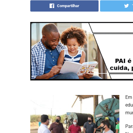
Compartilhar
Em 
edu
mun
Par