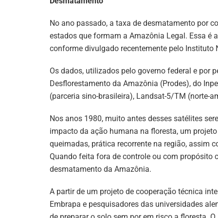
Desmatamento
No ano passado, a taxa de desmatamento por cor
estados que formam a Amazônia Legal. Essa é a 
conforme divulgado recentemente pelo Instituto 
Os dados, utilizados pelo governo federal e por 
Desflorestamento da Amazônia (Prodes), do Inpe
(parceria sino-brasileira), Landsat-5/TM (norte-
Nos anos 1980, muito antes desses satélites ser
impacto da ação humana na floresta, um projeto 
queimadas, prática recorrente na região, assim 
Quando feita fora de controle ou com propósito
desmatamento da Amazônia.
A partir de um projeto de cooperação técnica int
Embrapa e pesquisadores das universidades al
de preparar o solo sem por em risco a floresta. 