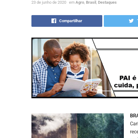
23 de junho de 2020
em
Agro
,
Brasil
,
Destaques
Compartilhar
BR
Car
rec