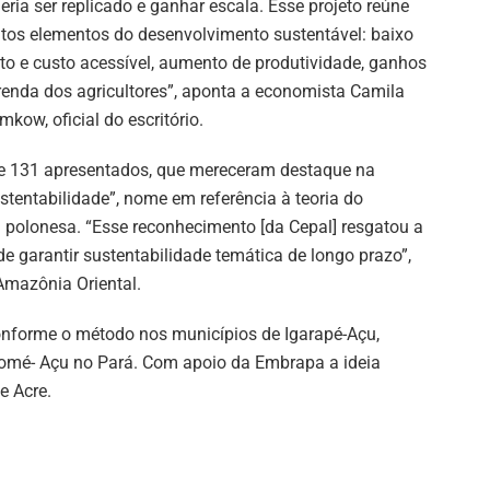
eria ser replicado e ganhar escala. Esse projeto reúne
tos elementos do desenvolvimento sustentável: baixo
to e custo acessível, aumento de produtividade, ganhos
renda dos agricultores”, aponta a economista Camila
mkow, oficial do escritório.
tre 131 apresentados, que mereceram destaque na
stentabilidade”, nome em referência à teoria do
 polonesa. “Esse reconhecimento [da Cepal] resgatou a
de garantir sustentabilidade temática de longo prazo”,
Amazônia Oriental.
onforme o método nos municípios de Igarapé-Açu,
omé- Açu no Pará. Com apoio da Embrapa a ideia
 Acre.