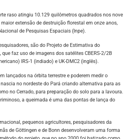
te raso atingiu 10.129 quilômetros quadrados nos nove
maior extensão de destruição florestal em onze anos,
Nacional de Pesquisas Espaciais (Inpe).
pesquisadores, são do Projeto de Estimativa do
, que faz uso de imagens dos satélites CBERS-2/2B
americano) IRS-1 (indiado) e UK-DMC2 (inglês).
em lançados na órbita terrestre e poderem medir o
nascia no nordeste do Pará criando alternativa para as
como no Cerrado, para preparação do solo para a lavoura.
 criminoso, a queimada é uma das pontas de lança do
ernacional, pequenos agricultores, pesquisadores da
emãs de Göttingen e de Bonn desenvolveram uma forma
O método do projeto, que no ano 2000 foi batizado como