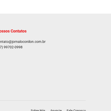
ossos Contatos
ntato@jornaloconilon.com.br
7) 99702-0998
Sobre Nós
Anuncie
Fale Conosco