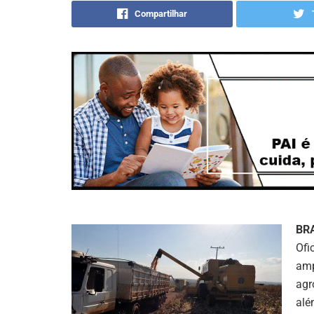
Compartilhar
BR
Ofi
amp
agr
alé