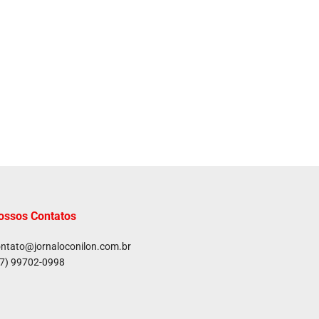
ossos Contatos
ntato@jornaloconilon.com.br
7) 99702-0998