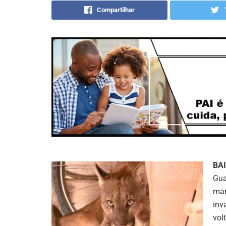
Compartilhar
BA
Gua
man
inv
vol