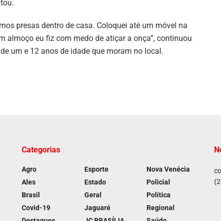
tou.
amos presas dentro de casa. Coloquei até um móvel na
em almoço eu fiz com medo de atiçar a onça”, continuou
 de um e 12 anos de idade que moram no local.
Categorias
N
Agro
Esporte
Nova Venécia
co
(2
Ales
Estado
Policial
Brasil
Geral
Política
Covid-19
Jaguaré
Regional
Destaques
JC BRASÍLIA
Saúde