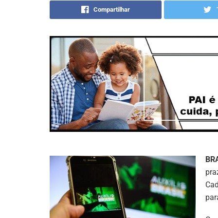
Compartilhar
BR
pra
Cad
par