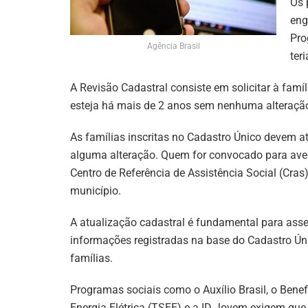
Os 
eng
Pro
Agência Brasil
ter
A Revisão Cadastral consiste em solicitar à famí
esteja há mais de 2 anos sem nenhuma alteraçã
As famílias inscritas no Cadastro Único devem a
alguma alteração. Quem for convocado para ave
Centro de Referência de Assistência Social (Cra
município.
A atualização cadastral é fundamental para asse
informações registradas na base do Cadastro Ún
famílias.
Programas sociais como o Auxílio Brasil, o Benef
Energia Elétrica (TSEE) e a ID Jovem exigem que 