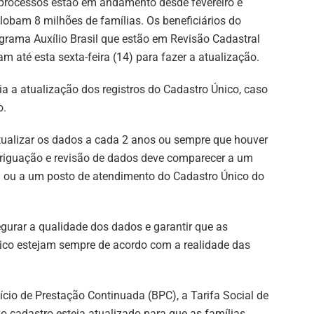
processos estão em andamento desde fevereiro e
lobam 8 milhões de famílias. Os beneficiários do
grama Auxílio Brasil que estão em Revisão Cadastral
iam até esta sexta-feira (14) para fazer a atualização.
lia a atualização dos registros do Cadastro Único, caso
o.
tualizar os dados a cada 2 anos ou sempre que houver
riguação e revisão de dados deve comparecer a um
s) ou a um posto de atendimento do Cadastro Único do
gurar a qualidade dos dados e garantir que as
ico estejam sempre de acordo com a realidade das
ício de Prestação Continuada (BPC), a Tarifa Social de
o cadastro esteja atualizado para que as famílias