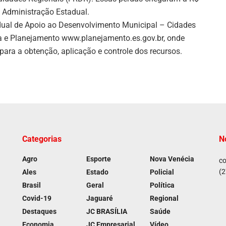
a Administração Estadual.
dual de Apoio ao Desenvolvimento Municipal – Cidades
ia e Planejamento www.planejamento.es.gov.br, onde
ara a obtenção, aplicação e controle dos recursos.
Categorias
N
Agro
Esporte
Nova Venécia
co
(2
Ales
Estado
Policial
Brasil
Geral
Política
Covid-19
Jaguaré
Regional
Destaques
JC BRASÍLIA
Saúde
Economia
JC Empresarial
Vídeo