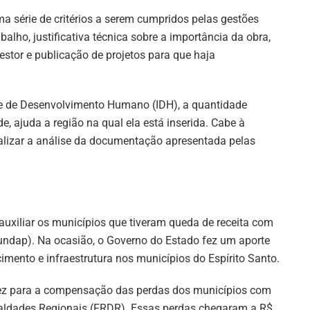
 série de critérios a serem cumpridos pelas gestões
alho, justificativa técnica sobre a importância da obra,
stor e publicação de projetos para que haja
e de Desenvolvimento Humano (IDH), a quantidade
de, ajuda a região na qual ela está inserida. Cabe à
alizar a análise da documentação apresentada pelas
uxiliar os municípios que tiveram queda de receita com
undap). Na ocasião, o Governo do Estado fez um aporte
imento e infraestrutura nos municípios do Espírito Santo.
 vez para a compensação das perdas dos municípios com
aldades Regionais (FRDR). Essas perdas chegaram a R$