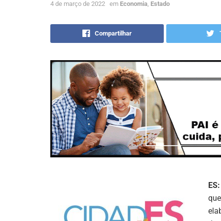
4 de março de 2022
em
Economia
,
Estado
Compartilhar
ES:
que
ela