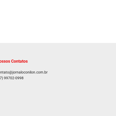
ossos Contatos
ntato@jornaloconilon.com.br
7) 99702-0998