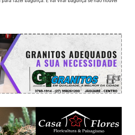
para fazer bagunça. E vai virar bagunça se não houver