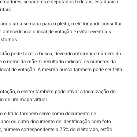
ernadores, senadores e deputados federais, estaduais e
ritais.
tando uma semana para o pleito, o eleitor pode consultar
 antecedência o local de votação e evitar eventuais
nstornos.
cidadão pode fazer a busca, devendo informar o número do
o e o nome da mãe. O resultado indicará os números da
do local de votação. A mesma busca também pode ser feita
 votação, o eleitor também pode ativar a localização do
eio de um mapa virtual.
, o e-título também serve como documento de
e papel ou outro documento de identificação com foto.
, número correspondente a 75% do eleitorado, estão