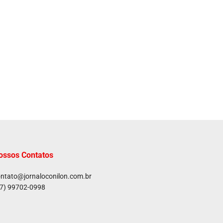
ossos Contatos
ntato@jornaloconilon.com.br
7) 99702-0998