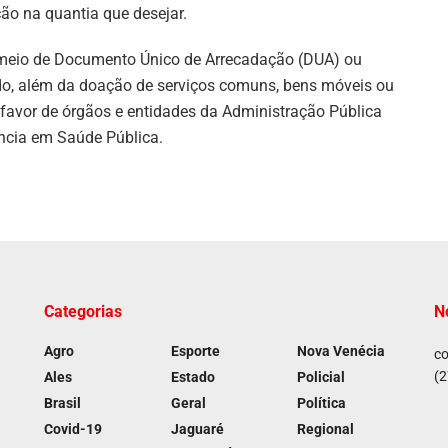
ção na quantia que desejar.
r meio de Documento Único de Arrecadação (DUA) ou
do, além da doação de serviços comuns, bens móveis ou
favor de órgãos e entidades da Administração Pública
ncia em Saúde Pública.
Categorias
N
Agro
Esporte
Nova Venécia
co
(2
Ales
Estado
Policial
Brasil
Geral
Política
Covid-19
Jaguaré
Regional