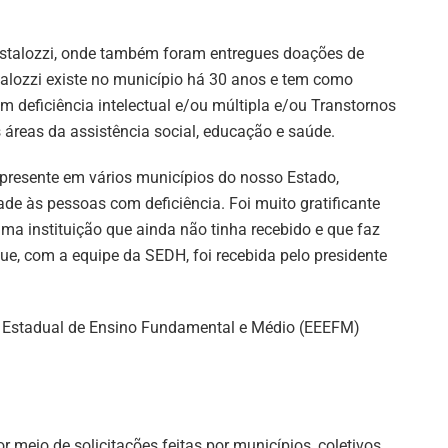
estalozzi, onde também foram entregues doações de
talozzi existe no município há 30 anos e tem como
m deficiência intelectual e/ou múltipla e/ou Transtornos
 áreas da assistência social, educação e saúde.
, presente em vários municípios do nosso Estado,
ade às pessoas com deficiência. Foi muito gratificante
uma instituição que ainda não tinha recebido e que faz
que, com a equipe da SEDH, foi recebida pelo presidente
la Estadual de Ensino Fundamental e Médio (EEEFM)
meio de solicitações feitas por municípios, coletivos,