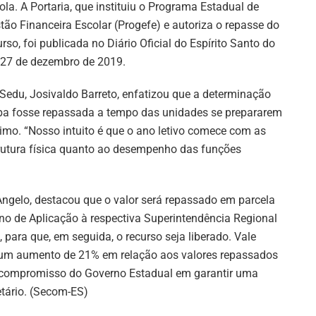
ola. A Portaria, que instituiu o Programa Estadual de
tão Financeira Escolar (Progefe) e autoriza o repasse do
urso, foi publicada no Diário Oficial do Espírito Santo do
 27 de dezembro de 2019.
Sedu, Josivaldo Barreto, enfatizou que a determinação
rba fosse repassada a tempo das unidades se prepararem
óximo. “Nosso intuito é que o ano letivo comece com as
trutura física quanto ao desempenho das funções
 Angelo, destacou que o valor será repassado em parcela
no de Aplicação à respectiva Superintendência Regional
, para que, em seguida, o recurso seja liberado. Vale
ta um aumento de 21% em relação aos valores repassados
o compromisso do Governo Estadual em garantir uma
etário. (Secom-ES)