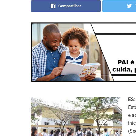
Compartilhar
ES
Est
e a
iní
(Se