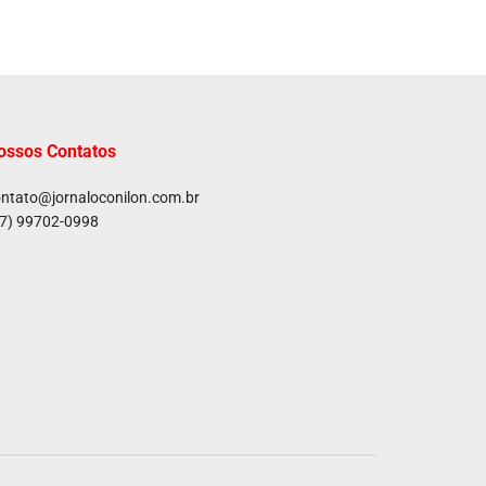
ossos Contatos
ntato@jornaloconilon.com.br
7) 99702-0998