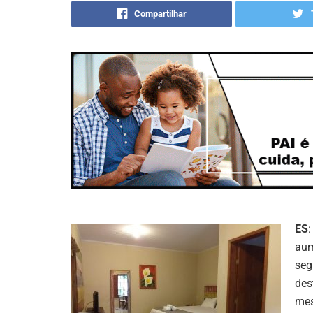
Compartilhar
ES
:
aum
seg
des
mes