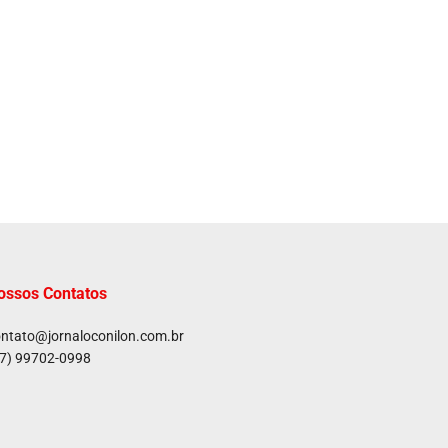
ossos Contatos
ntato@jornaloconilon.com.br
7) 99702-0998