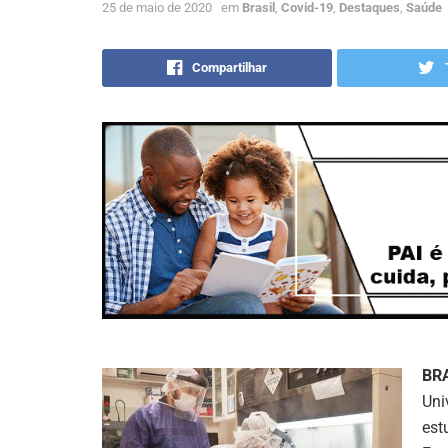
25 de maio de 2020
em
Brasil
,
Covid-19
,
Destaques
,
Saúde
Compartilhar
BR
Uni
est