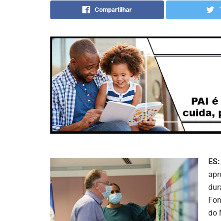
Compartilhar
ES:
apr
dur
Fon
do 