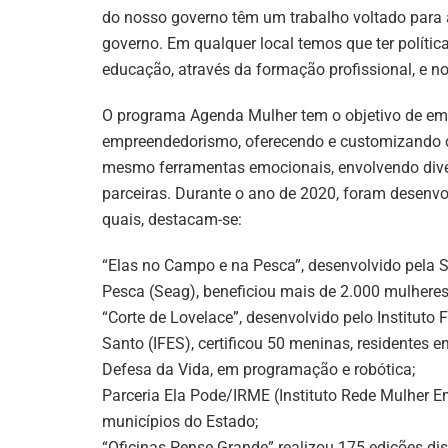
do nosso governo têm um trabalho voltado para 
governo. Em qualquer local temos que ter políti
educação, através da formação profissional, e n
O programa Agenda Mulher tem o objetivo de empo
empreendedorismo, oferecendo e customizando cu
mesmo ferramentas emocionais, envolvendo diver
parceiras. Durante o ano de 2020, foram desenvo
quais, destacam-se:
“Elas no Campo e na Pesca”, desenvolvido pela Se
Pesca (Seag), beneficiou mais de 2.000 mulheres
“Corte de Lovelace”, desenvolvido pelo Instituto 
Santo (IFES), certificou 50 meninas, residentes
Defesa da Vida, em programação e robótica;
Parceria Ela Pode/IRME (Instituto Rede Mulher 
municípios do Estado;
“Oficinas Pense Grande” realizou 175 edições dis