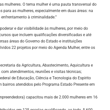
as mulheres. O tema mulher é uma pauta transversal do
cas para as mulheres, especialmente em duas áreas: na
o enfrentamento à criminalidade.”
derar e dar visibilidade às mulheres, por meio do
rsos que incluem qualificações diversificadas e até
sas áreas do Governo do Estado e instituições
lvidos 22 projetos por meio do Agenda Mulher, entre os
cretaria da Agricultura, Abastecimento, Aquicultura e
 com atendimentos, reuniões e visitas técnicas;
Federal de Educação, Ciência e Tecnologia do Espírito
 em bairros atendidos pelo Programa Estado Presente em
Empreendedora) capacitou mais de 2.000 mulheres em 16
tribuídas em 125 escolas qualificando, ao todo, 5.600