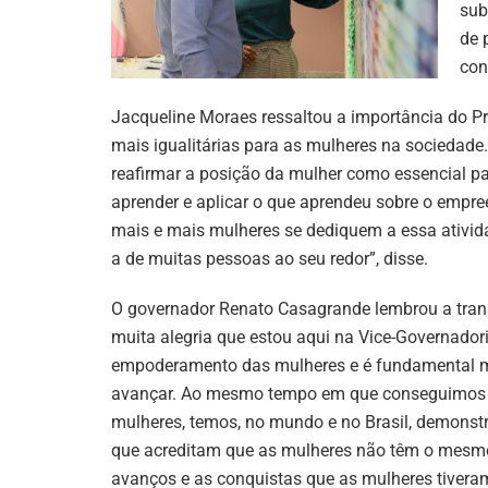
sub
de 
con
Jacqueline Moraes ressaltou a importância do P
mais igualitárias para as mulheres na sociedade.
reafirmar a posição da mulher como essencial p
aprender e aplicar o que aprendeu sobre o empr
mais e mais mulheres se dediquem a essa ativi
a de muitas pessoas ao seu redor”, disse.
O governador Renato Casagrande lembrou a tran
muita alegria que estou aqui na Vice-Governado
empoderamento das mulheres e é fundamental m
avançar. Ao mesmo tempo em que conseguimos d
mulheres, temos, no mundo e no Brasil, demonst
que acreditam que as mulheres não têm o mesmo
avanços e as conquistas que as mulheres tivera