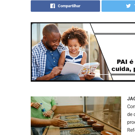
Compartilhar
JA
Con
de 
pro
Ref