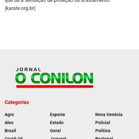
que dá a sensação de proteção ou afastamento.
(karate.org.br)
Categorias
Agro
Esporte
Nova Venécia
Ales
Estado
Policial
Brasil
Geral
Política
Covid-19
Jaguaré
Regional