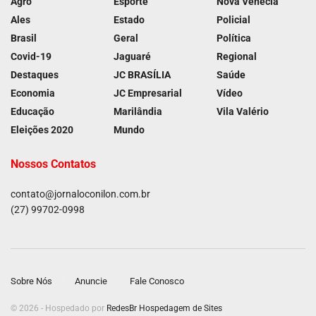
Agro
Esporte
Nova Venécia
Ales
Estado
Policial
Brasil
Geral
Política
Covid-19
Jaguaré
Regional
Destaques
JC BRASÍLIA
Saúde
Economia
JC Empresarial
Vídeo
Educação
Marilândia
Vila Valério
Eleições 2020
Mundo
Nossos Contatos
contato@jornaloconilon.com.br
(27) 99702-0998
Sobre Nós
Anuncie
Fale Conosco
© 2026 - Hospedado por
RedesBr Hospedagem de Sites