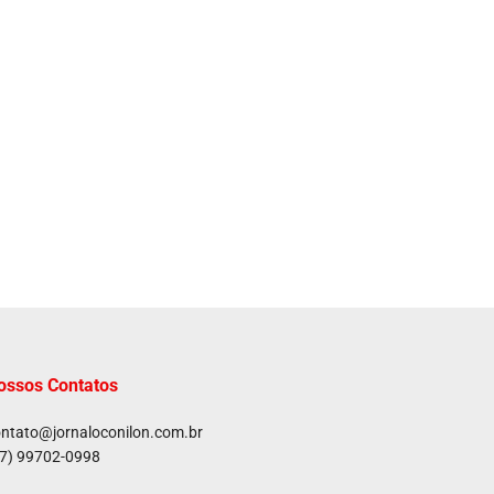
ossos Contatos
ntato@jornaloconilon.com.br
7) 99702-0998