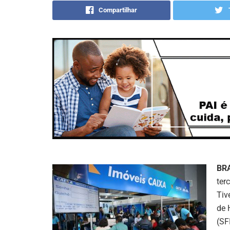
Compartilhar
BR
ter
Tiv
de 
(SFI