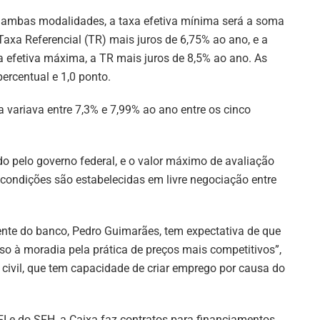
ambas modalidades, a taxa efetiva mínima será a soma
Taxa Referencial (TR) mais juros de 6,75% ao ano, e a
a efetiva máxima, a TR mais juros de 8,5% ao ano. As
ercentual e 1,0 ponto.
 variava entre 7,3% e 7,99% ao ano entre os cinco
o pelo governo federal, e o valor máximo de avaliação
 condições são estabelecidas em livre negociação entre
ente do banco, Pedro Guimarães, tem expectativa de que
so à moradia pela prática de preços mais competitivos”,
civil, que tem capacidade de criar emprego por causa do
I e do SFH, a Caixa faz contratos para financiamentos