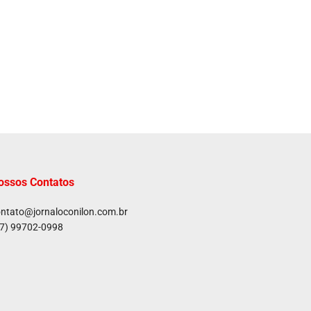
ossos Contatos
ntato@jornaloconilon.com.br
7) 99702-0998