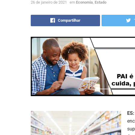
26 de janeiro de 2021
em
Economia
,
Estado
Compartilhar
ES:
enc
sup