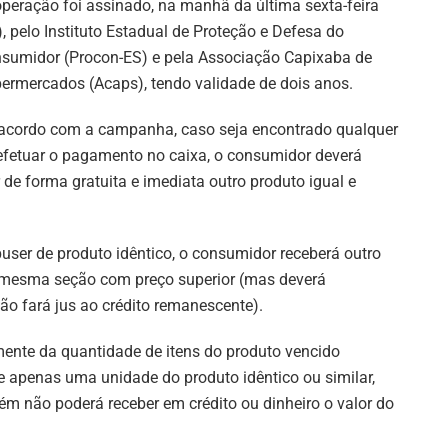
peração foi assinado, na manhã da última sexta-feira
), pelo Instituto Estadual de Proteção e Defesa do
sumidor (Procon-ES) e pela Associação Capixaba de
ermercados (Acaps), tendo validade de dois anos.
acordo com a campanha, caso seja encontrado qualquer
 efetuar o pagamento no caixa, o consumidor deverá
de forma gratuita e imediata outro produto igual e
ser de produto idêntico, o consumidor receberá outro
da mesma seção com preço superior (mas deverá
não fará jus ao crédito remanescente).
nte da quantidade de itens do produto vencido
 apenas uma unidade do produto idêntico ou similar,
m não poderá receber em crédito ou dinheiro o valor do