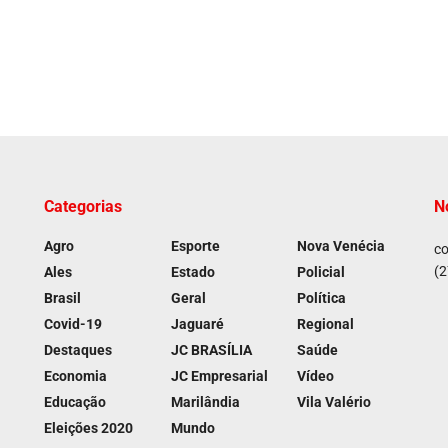
Categorias
N
Agro
Esporte
Nova Venécia
co
(2
Ales
Estado
Policial
Brasil
Geral
Política
Covid-19
Jaguaré
Regional
Destaques
JC BRASÍLIA
Saúde
Economia
JC Empresarial
Vídeo
Educação
Marilândia
Vila Valério
Eleições 2020
Mundo