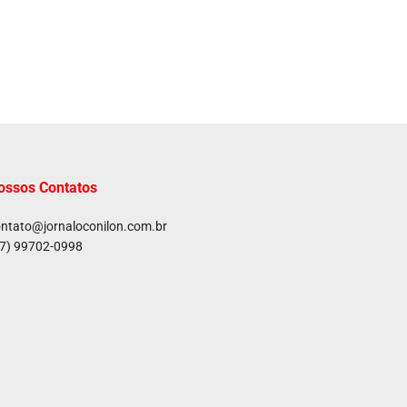
ossos Contatos
ntato@jornaloconilon.com.br
7) 99702-0998