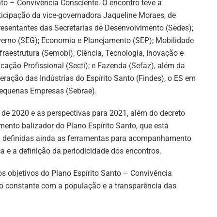
to – Convivência Consciente. O encontro teve a
ticipação da vice-governadora Jaqueline Moraes, de
resentantes das Secretarias de Desenvolvimento (Sedes);
erno (SEG); Economia e Planejamento (SEP); Mobilidade
nfraestrutura (Semobi); Ciência, Tecnologia, Inovação e
cação Profissional (Secti); e Fazenda (Sefaz), além da
eração das Indústrias do Espírito Santo (Findes), o ES em
 Pequenas Empresas (Sebrae).
 de 2020 e as perspectivas para 2021, além do decreto
mento balizador do Plano Espírito Santo, que está
am definidas ainda as ferramentas para acompanhamento
 e a definição da periodicidade dos encontros.
s objetivos do Plano Espírito Santo – Convivência
o constante com a população e a transparência das