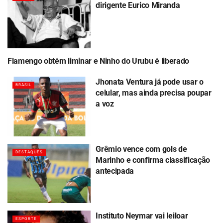
dirigente Eurico Miranda
Flamengo obtém liminar e Ninho do Urubu é liberado
BRASIL
Jhonata Ventura já pode usar o
BRASIL
celular, mas ainda precisa poupar
a voz
Grêmio vence com gols de
DESTAQUES
Marinho e confirma classificação
antecipada
Instituto Neymar vai leiloar
ESPORTE