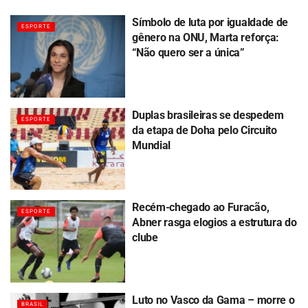
Símbolo de luta por igualdade de
ESPORTE
gênero na ONU, Marta reforça:
“Não quero ser a única”
Duplas brasileiras se despedem
ESPORTE
da etapa de Doha pelo Circuito
Mundial
Recém-chegado ao Furacão,
ESPORTE
Abner rasga elogios a estrutura do
clube
Luto no Vasco da Gama – morre o
BRASIL