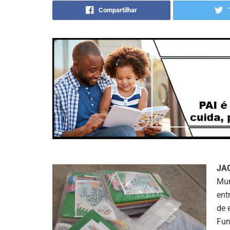
Compartilhar
JA
Mun
ent
de 
Fun