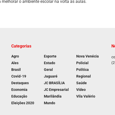
a melhorar o ambiente escolar na volta às aulas.
Categorias
N
Agro
Esporte
Nova Venécia
co
(2
Ales
Estado
Policial
Brasil
Geral
Política
Covid-19
Jaguaré
Regional
Destaques
JC BRASÍLIA
Saúde
Economia
JC Empresarial
Vídeo
Educação
Marilândia
Vila Valério
Eleições 2020
Mundo