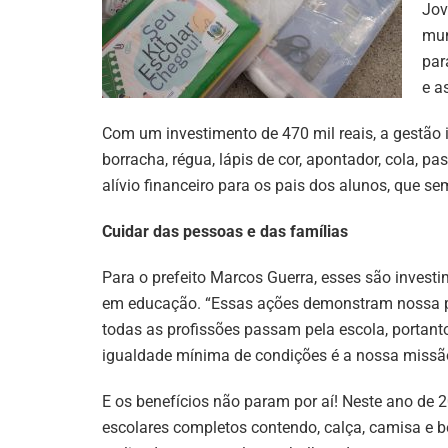
Jov
mun
par
e a
Com um investimento de 470 mil reais, a gestão i
borracha, régua, lápis de cor, apontador, cola, pa
alívio financeiro para os pais dos alunos, que s
Cuidar das pessoas e das famílias
Para o prefeito Marcos Guerra, esses são inves
em educação. “Essas ações demonstram nossa pr
todas as profissões passam pela escola, portanto,
igualdade mínima de condições é a nossa missão
E os benefícios não param por aí! Neste ano de
escolares completos contendo, calça, camisa e