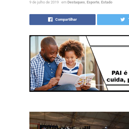
9 de julho de 2019
em
Destaques
,
Esporte
,
Estado
Compartilhar