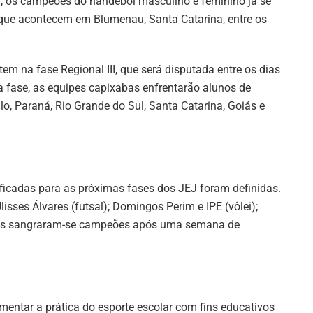
, os campeões do handebol masculino e feminino já se
, que acontecem em Blumenau, Santa Catarina, entre os
 na fase Regional III, que será disputada entre os dias
a fase, as equipes capixabas enfrentarão alunos de
lo, Paraná, Rio Grande do Sul, Santa Catarina, Goiás e
ificadas para as próximas fases dos JEJ foram definidas.
isses Álvares (futsal); Domingos Perim e IPE (vôlei);
Alves sangraram-se campeões após uma semana de
entar a prática do esporte escolar com fins educativos