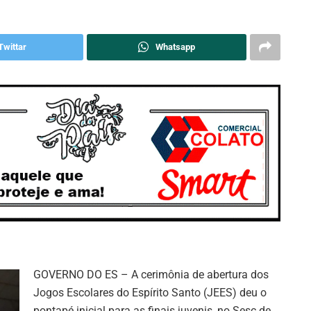
Twittar
Whatsapp
GOVERNO DO ES – A cerimônia de abertura dos
Jogos Escolares do Espírito Santo (JEES) deu o
pontapé inicial para as finais juvenis, no Sesc de