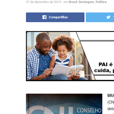
27 de dezembro de 2019
em
Brasil
,
Destaques
,
Política
Compartilhar
BR
(CN
det