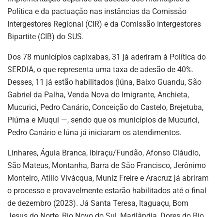
Política e da pactuação nas instâncias da Comissão
Intergestores Regional (CIR) e da Comissão Intergestores
Bipartite (CIB) do SUS.
Dos 78 municípios capixabas, 31 já aderiram à Política do
SERDIA, o que representa uma taxa de adesão de 40%.
Desses, 11 já estão habilitados (Iúna, Baixo Guandu, São
Gabriel da Palha, Venda Nova do Imigrante, Anchieta,
Mucurici, Pedro Canário, Conceição do Castelo, Brejetuba,
Piúma e Muqui —, sendo que os municípios de Mucurici,
Pedro Canário e Iúna já iniciaram os atendimentos.
Linhares, Águia Branca, Ibiraçu/Fundão, Afonso Cláudio,
São Mateus, Montanha, Barra de São Francisco, Jerônimo
Monteiro, Atílio Vivácqua, Muniz Freire e Aracruz já abriram
o processo e provavelmente estarão habilitados até o final
de dezembro (2023). Já Santa Teresa, Itaguaçu, Bom
Jesus do Norte, Rio Novo do Sul, Marilândia, Dores do Rio