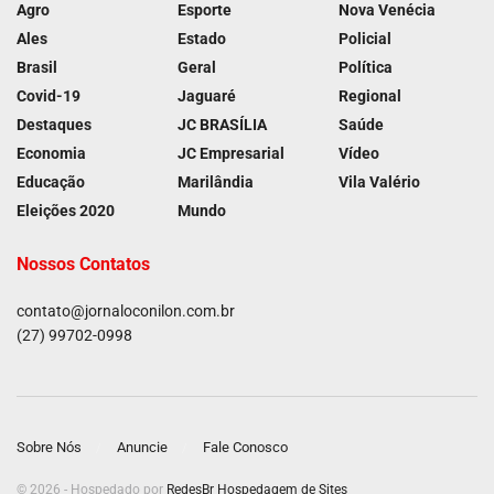
Agro
Esporte
Nova Venécia
Ales
Estado
Policial
Brasil
Geral
Política
Covid-19
Jaguaré
Regional
Destaques
JC BRASÍLIA
Saúde
Economia
JC Empresarial
Vídeo
Educação
Marilândia
Vila Valério
Eleições 2020
Mundo
Nossos Contatos
contato@jornaloconilon.com.br
(27) 99702-0998
Sobre Nós
Anuncie
Fale Conosco
© 2026 - Hospedado por
RedesBr Hospedagem de Sites