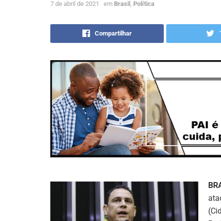
7 de abril de 2021
em
Brasil
,
Política
Compartilhar
BR
ata
(Ci