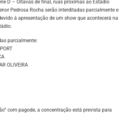
érie D – Oitavas de final, ruas próximas ao Estádio
enor Pedrosa Rocha serão interditadas parcialmente e
devido à apresentação de um show que acontecerá na
tádio.
as parcialmente:
SPORT
CA
AR OLIVEIRA
o” com pagode, a concentração está prevista para