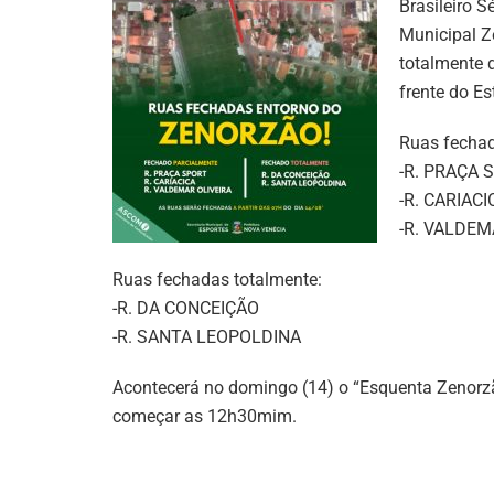
Brasileiro S
Municipal Z
totalmente 
frente do Es
Ruas fechad
-R. PRAÇA 
-R. CARIACI
-R. VALDEM
Ruas fechadas totalmente:
-R. DA CONCEIÇÃO
-R. SANTA LEOPOLDINA
Acontecerá no domingo (14) o “Esquenta Zenorzã
começar as 12h30mim.