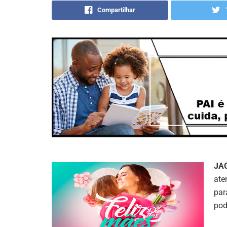
Compartilhar
JA
ate
par
pod