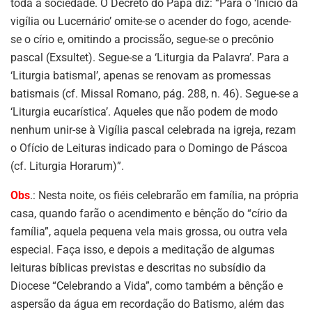
toda a sociedade. O Decreto do Papa diz: “Para o ‘Início da
vigília ou Lucernário’ omite-se o acender do fogo, acende-
se o círio e, omitindo a procissão, segue-se o precônio
pascal (Exsultet). Segue-se a ‘Liturgia da Palavra’. Para a
‘Liturgia batismal’, apenas se renovam as promessas
batismais (cf. Missal Romano, pág. 288, n. 46). Segue-se a
‘Liturgia eucarística’. Aqueles que não podem de modo
nenhum unir-se à Vigília pascal celebrada na igreja, rezam
o Ofício de Leituras indicado para o Domingo de Páscoa
(cf. Liturgia Horarum)”.
Obs
.: Nesta noite, os fiéis celebrarão em família, na própria
casa, quando farão o acendimento e bênção do “círio da
família”, aquela pequena vela mais grossa, ou outra vela
especial. Faça isso, e depois a meditação de algumas
leituras bíblicas previstas e descritas no subsídio da
Diocese “Celebrando a Vida”, como também a bênção e
aspersão da água em recordação do Batismo, além das