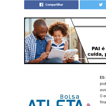
Compartilhar
ES:
pod
aux
O e
fin