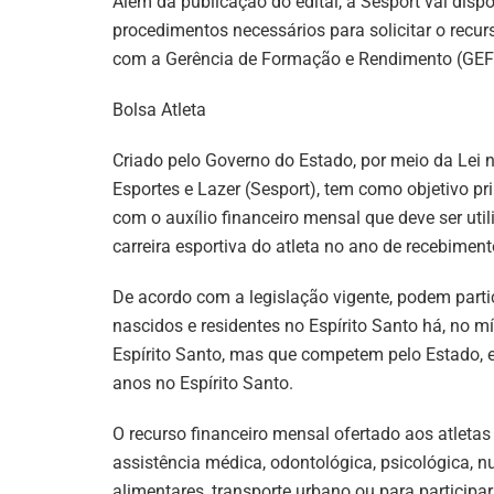
Além da publicação do edital, a Sesport vai dispo
procedimentos necessários para solicitar o recu
com a Gerência de Formação e Rendimento (GEFR
Bolsa Atleta
Criado pelo Governo do Estado, por meio da Lei n
Esportes e Lazer (Sesport), tem como objetivo pri
com o auxílio financeiro mensal que deve ser ut
carreira esportiva do atleta no ano de recebiment
De acordo com a legislação vigente, podem parti
nascidos e residentes no Espírito Santo há, no 
Espírito Santo, mas que competem pelo Estado, 
anos no Espírito Santo.
O recurso financeiro mensal ofertado aos atletas
assistência médica, odontológica, psicológica, n
alimentares, transporte urbano ou para participa