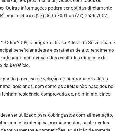
nibilizar, nos próximos dias, vídeos com todos os
rso. Outras informações podem ser obtidas diretamente
), nos telefones (27) 3636-7001 ou (27) 3636-7002.
° 9.366/2009, o programa Bolsa Atleta, da Secretaria de
ncipal beneficiar atletas e paratletas de alto rendimento
ilizado para manutenção dos resultados obtidos e da
o do benefício.
cipar do processo de seleção do programa os atletas
mínimo, dois anos, bem como os atletas não nascidos no
e tenham residência comprovada de, no mínimo, cinco
 deve ser utilizado para cobrir gastos com alimentação,
utricional e fisioterápica, medicamentos, suplementos
r de treinamentos e competições, aquisição de material