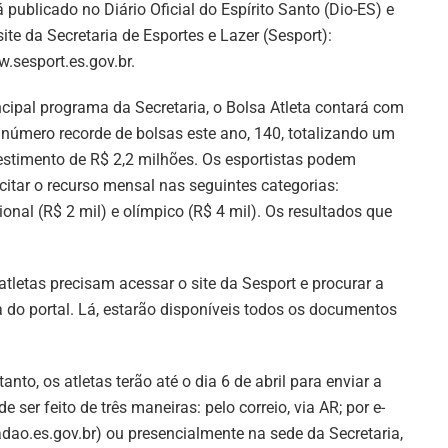
á publicado no Diário Oficial do Espírito Santo (Dio-ES) e
site da Secretaria de Esportes e Lazer (Sesport):
.sesport.es.gov.br.
ncipal programa da Secretaria, o Bolsa Atleta contará com
número recorde de bolsas este ano, 140, totalizando um
estimento de R$ 2,2 milhões. Os esportistas podem
icitar o recurso mensal nas seguintes categorias:
ional (R$ 2 mil) e olímpico (R$ 4 mil). Os resultados que
 atletas precisam acessar o site da Sesport e procurar a
a do portal. Lá, estarão disponíveis todos os documentos
nto, os atletas terão até o dia 6 de abril para enviar a
ser feito de três maneiras: pelo correio, via AR; por e-
ao.es.gov.br) ou presencialmente na sede da Secretaria,