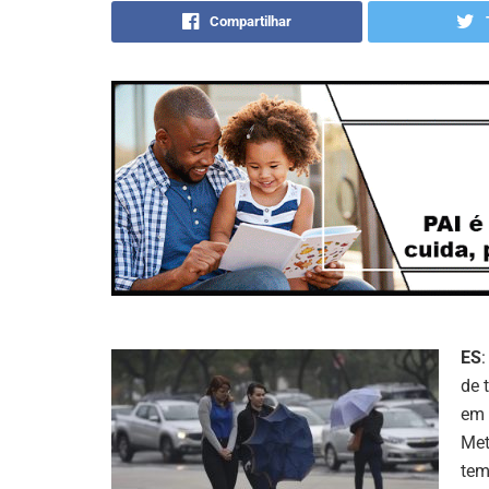
Compartilhar
ES
de 
em 
Met
tem