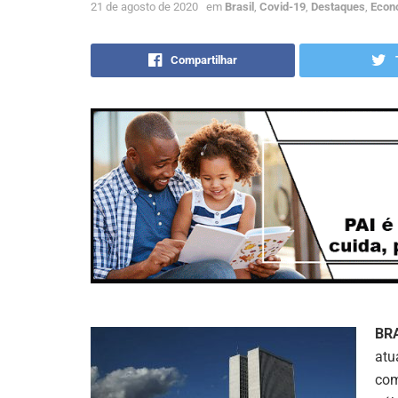
21 de agosto de 2020
em
Brasil
,
Covid-19
,
Destaques
,
Econ
Compartilhar
BR
atu
com