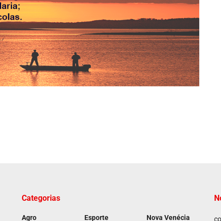
Categorias
N
Agro
Esporte
Nova Venécia
co