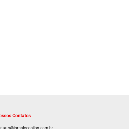
ossos Contatos
ntato@jornaloconilon.com.br