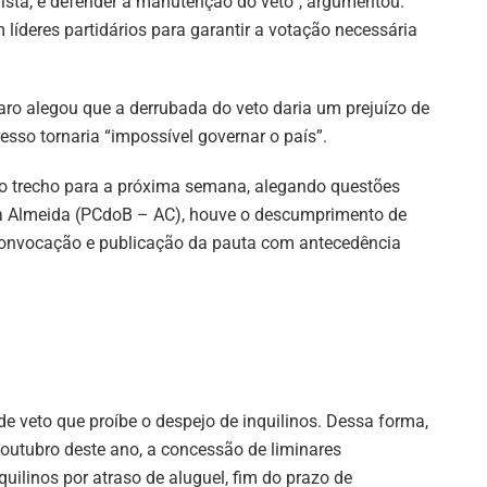
ista, é defender a manutenção do veto”, argumentou.
líderes partidários para garantir a votação necessária
aro alegou que a derrubada do veto daria um prejuízo de
esso tornaria “impossível governar o país”.
do trecho para a próxima semana, alegando questões
a Almeida (PCdoB – AC), houve o descumprimento de
convocação e publicação da pauta com antecedência
veto que proíbe o despejo de inquilinos. Dessa forma,
 outubro deste ano, a concessão de liminares
uilinos por atraso de aluguel, fim do prazo de