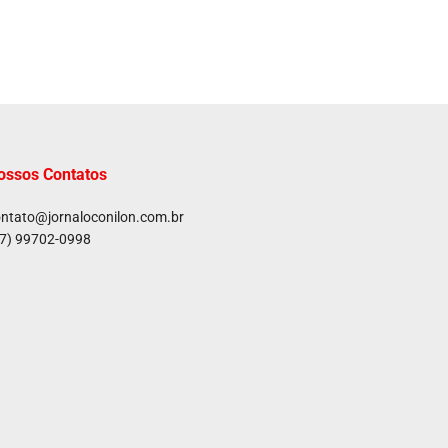
ossos Contatos
ntato@jornaloconilon.com.br
7) 99702-0998