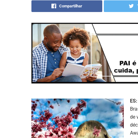
Compartilhar
ES:
Bra
de 
déc
Awa