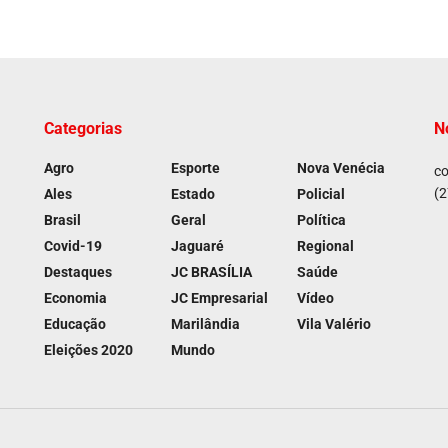
Categorias
N
Agro
Esporte
Nova Venécia
co
(2
Ales
Estado
Policial
Brasil
Geral
Política
Covid-19
Jaguaré
Regional
Destaques
JC BRASÍLIA
Saúde
Economia
JC Empresarial
Vídeo
Educação
Marilândia
Vila Valério
Eleições 2020
Mundo