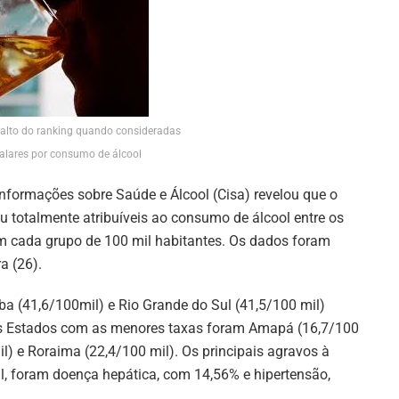
alto do ranking quando consideradas
talares por consumo de álcool
nformações sobre Saúde e Álcool (Cisa) revelou que o
 ou totalmente atribuíveis ao consumo de álcool entre os
m cada grupo de 100 mil habitantes. Os dados foram
a (26).
a (41,6/100mil) e Rio Grande do Sul (41,5/100 mil)
 os Estados com as menores taxas foram Amapá (16,7/100
l) e Roraima (22,4/100 mil). Os principais agravos à
l, foram doença hepática, com 14,56% e hipertensão,