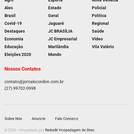
Agro
Esporte
Nova Venécia
Ales
Estado
Policial
Brasil
Geral
Política
Covid-19
Jaguaré
Regional
Destaques
JC BRASÍLIA
Saúde
Economia
JC Empresarial
Vídeo
Educação
Marilândia
Vila Valério
Eleições 2020
Mundo
Nossos Contatos
contato@jornaloconilon.com.br
(27) 99702-0998
Sobre Nós
Anuncie
Fale Conosco
© 2026 - Hospedado por
RedesBr Hospedagem de Sites