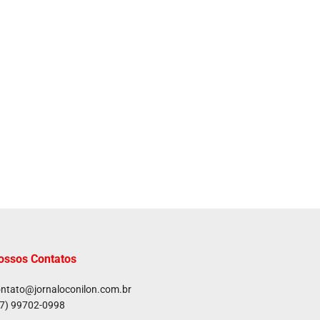
ossos Contatos
ntato@jornaloconilon.com.br
7) 99702-0998