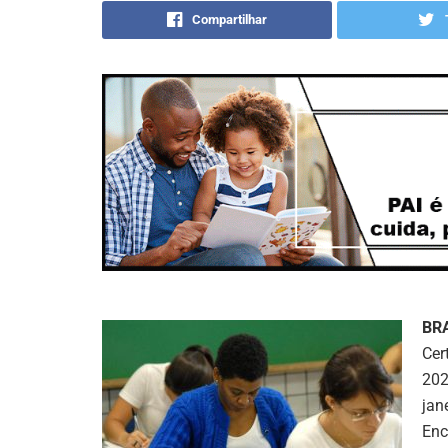
Compartilhar
BR
Cer
202
jan
Enc