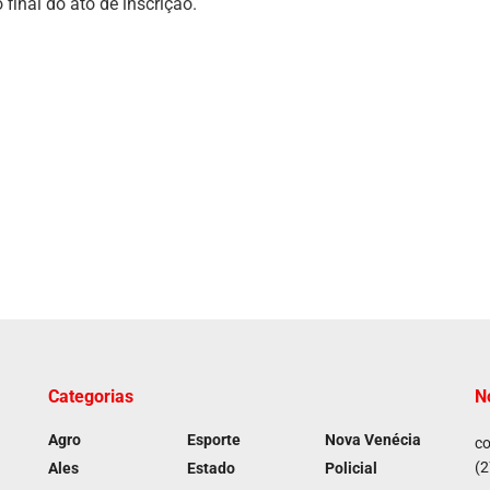
inal do ato de inscrição.
Categorias
N
Agro
Esporte
Nova Venécia
co
(2
Ales
Estado
Policial