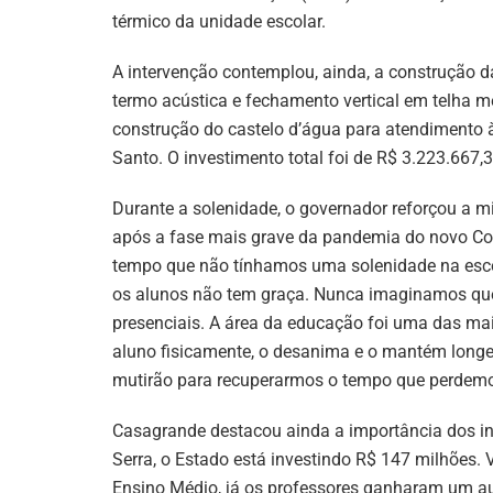
térmico da unidade escolar.
A intervenção contemplou, ainda, a construção d
termo acústica e fechamento vertical em telha m
construção do castelo d’água para atendimento à
Santo. O investimento total foi de R$ 3.223.667,3
Durante a solenidade, o governador reforçou a m
após a fase mais grave da pandemia do novo Coro
tempo que não tínhamos uma solenidade na esco
os alunos não tem graça. Nunca imaginamos que
presenciais. A área da educação foi uma das ma
aluno fisicamente, o desanima e o mantém longe 
mutirão para recuperarmos o tempo que perdemo
Casagrande destacou ainda a importância dos i
Serra, o Estado está investindo R$ 147 milhões
Ensino Médio, já os professores ganharam um au