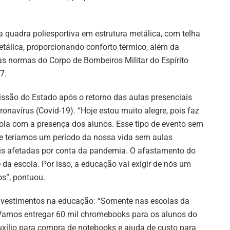
a quadra poliesportiva em estrutura metálica, com telha
etálica, proporcionando conforto térmico, além da
s normas do Corpo de Bombeiros Militar do Espírito
7.
issão do Estado após o retorno das aulas presenciais
navírus (Covid-19). “Hoje estou muito alegre, pois faz
la com a presença dos alunos. Esse tipo de evento sem
 teríamos um período da nossa vida sem aulas
is afetadas por conta da pandemia. O afastamento do
da escola. Por isso, a educação vai exigir de nós um
s”, pontuou.
nvestimentos na educação: “Somente nas escolas da
. Vamos entregar 60 mil chromebooks para os alunos do
xílio para compra de notebooks e ajuda de custo para