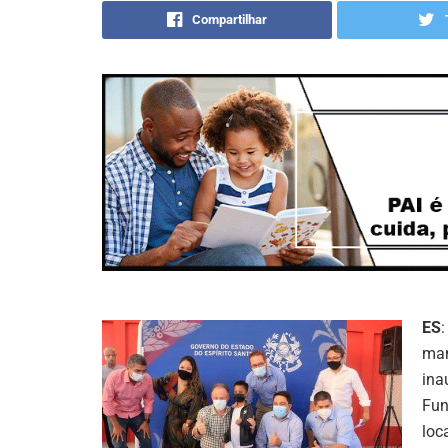
Compartilhar
ES
man
ina
Fun
loc