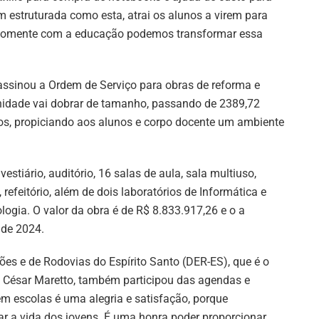
m estruturada como esta, atrai os alunos a virem para
e somente com a educação podemos transformar essa
assinou a Ordem de Serviço para obras de reforma e
idade vai dobrar de tamanho, passando de 2389,72
s, propiciando aos alunos e corpo docente um ambiente
stiário, auditório, 16 salas de aula, sala multiuso,
, refeitório, além de dois laboratórios de Informática e
ogia. O valor da obra é de R$ 8.833.917,26 e o a
 de 2024.
ões e de Rodovias do Espírito Santo (DER-ES), que é o
z César Maretto, também participou das agendas e
m escolas é uma alegria e satisfação, porque
a vida dos jovens. É uma honra poder proporcionar