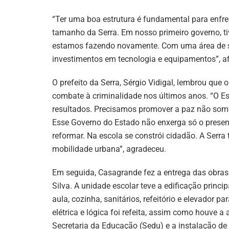
“Ter uma boa estrutura é fundamental para enfr
tamanho da Serra. Em nosso primeiro governo, t
estamos fazendo novamente. Com uma área de s
investimentos em tecnologia e equipamentos”, a
O prefeito da Serra, Sérgio Vidigal, lembrou que 
combate à criminalidade nos últimos anos. “O E
resultados. Precisamos promover a paz não so
Esse Governo do Estado não enxerga só o present
reformar. Na escola se constrói cidadão. A Serra
mobilidade urbana”, agradeceu.
Em seguida, Casagrande fez a entrega das obra
Silva. A unidade escolar teve a edificação princ
aula, cozinha, sanitários, refeitório e elevador 
elétrica e lógica foi refeita, assim como houve
Secretaria da Educação (Sedu) e a instalação de