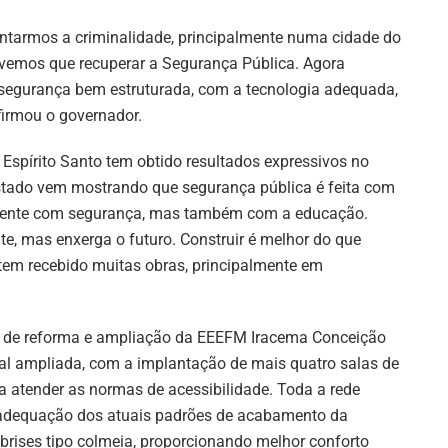
entarmos a criminalidade, principalmente numa cidade do
ivemos que recuperar a Segurança Pública. Agora
egurança bem estruturada, com a tecnologia adequada,
firmou o governador.
o Espírito Santo tem obtido resultados expressivos no
stado vem mostrando que segurança pública é feita com
mente com segurança, mas também com a educação.
e, mas enxerga o futuro. Construir é melhor do que
 tem recebido muitas obras, principalmente em
s de reforma e ampliação da EEEFM Iracema Conceição
ipal ampliada, com a implantação de mais quatro salas de
para atender as normas de acessibilidade. Toda a rede
 a adequação dos atuais padrões de acabamento da
 brises tipo colmeia, proporcionando melhor conforto