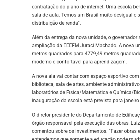
contratação do plano de internet. Uma escola be
sala de aula. Temos um Brasil muito desigual 
distribuição de renda”.
Além da entrega da nova unidade, o governador 
ampliação da EEEFM Juraci Machado. A nova un
metros quadrados para 4779,49 metros quadrado
moderno e confortável para aprendizagem.
A nova ala vai contar com espaço esportivo com ve
biblioteca, sala de artes, ambiente administrativo
laboratórios de Física/Matemática e Química/Biol
inauguração da escola está prevista para janeiro
O diretor-presidente do Departamento de Edificaç
órgão responsável pela execução das obras, Lui
comentou sobre os investimentos. “Fazer obras e
entendemos que somente a educação pode mudar 