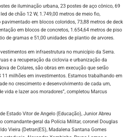
stes de iluminação urbana, 23 postes de aço cônico, 69
 led de chão 12 W, 1.749,00 metros de meio fio,
o pavimentado em blocos coloridos, 73,88 metros de deck
entação em blocos de concretos, 1.654,64 metros de piso
o de gramas e 51,00 unidades de plantio de arvores.
nvestimentos em infraestrutura no município da Serra.
uas e a recuperação da ciclovia e urbanização da
 Nova de Colares, são obras em execução que serão
R$ 11 milhões em investimentos. Estamos trabalhando em
dade no crescimento e desenvolvimento de cada um,
de vida e lazer aos moradores”, completou Marcus
 de Estado Vitor de Angelo (Educação), Junior Abreu
; o comandante-geral da Polícia Militar, coronel Douglas
valdo Vieira (Detran|ES), Madalena Santana Gomes