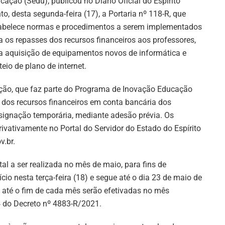
cação (Sedu), publicou no Diário Oficial do Espírito
to, desta segunda-feira (17), a Portaria nº 118-R, que
abelece normas e procedimentos a serem implementados
a os repasses dos recursos financeiros aos professores,
a aquisição de equipamentos novos de informática e
teio de plano de internet.
ção, que faz parte do Programa de Inovação Educação
 dos recursos financeiros em conta bancária dos
esignação temporária, mediante adesão prévia. Os
vativamente no Portal do Servidor do Estado do Espírito
v.br.
 a ser realizada no mês de maio, para fins de
cio nesta terça-feira (18) e segue até o dia 23 de maio de
 até o fim de cada mês serão efetivadas no mês
4 do Decreto nº 4883-R/2021.