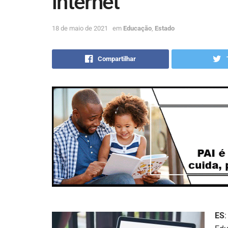
internet
18 de maio de 2021
em
Educação
,
Estado
Compartilhar
ES