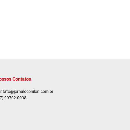
ossos Contatos
ntato@jornaloconilon.com.br
7) 99702-0998