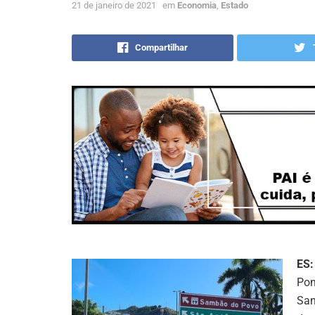
21 de janeiro de 2021
em
Economia
,
Estado
Compartilhar
ES:
Pon
San