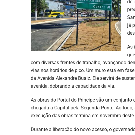
de 
pre
San
já 
des
As 
que
com diversas frentes de trabalho, avançando de
vias nos horários de pico. Um muro está em fas
da Avenida Alexandre Buaiz. Ele servirá de sust
avenida, dobrando a capacidade da via.
As obras do Portal do Príncipe são um conjunto d
chegada à Capital pela Segunda Ponte. Ao todo, 
execução das obras termina em novembro deste a
Durante a liberação do novo acesso, o governad