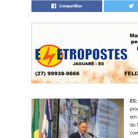
Compartilhar
ES:
pro
em 
do 
com