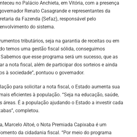
nteceu no Palácio Anchieta, em Vitória, com a presença
governador Renato Casagrande e representantes da
retaria da Fazenda (Sefaz), responsável pelo
envolvimento do sistema.
mentos tributários, seja na garantia de receitas ou em
ndo temos uma gestão fiscal sólida, conseguimos
a. Sabemos que esse programa será um sucesso, que as
r a nota fiscal, além de participar dos sorteios e ainda
os à sociedade”, pontuou o governador.
ação para solicitar a nota fiscal, o Estado aumenta sua
mais eficientes à população. “Seja na educação, saúde,
s áreas. É a população ajudando o Estado a investir cada
xabas”, completou.
a, Marcelo Altoé, o Nota Premiada Capixaba é um
fomento da cidadania fiscal. “Por meio do programa